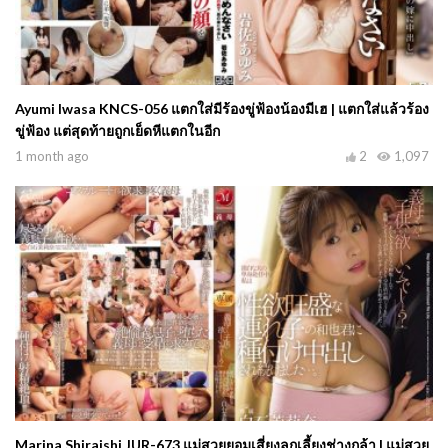
Ayumi Iwasa KNCS-056 แตกใส่มีร้องขู่ฟ้องน้องมีเฮ | แตกใส่แล้วร้อง
ขู่ฟ้อง แต่สุดท้ายถูกเย็ดหีแตกในอีก
1 month ago
2
1,097
Marina Shiraishi JUR-673 แม่สวยยอมเสี่ยงลูกเลี้ยงช่างกล้า | แม่สวย