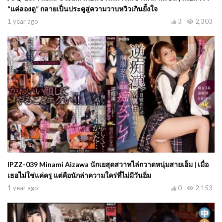
“แค่ลองดู” กลายเป็นประตูสู่ความวาบหวิวเกินยั้งใจ
1 year ago
3
2,303
IPZZ-039 Minami Aizawa นักเยสุดสวาทไล่กวาดหนุ่มสายเอ็ม | เมื่อ
เธอไม่ใช่แค่ครู แต่คือนักล่าความใคร่ที่ไม่มีวันอิ่ม
1 year ago
0
2,153