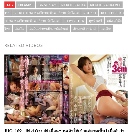
TAG
CREAMPIE
JAV STREAM
RIEKO HIRAOKA
RIEKO HIRAOKA ROE-
111
RIEKO HIRAOKA เจ็ดวันเข้าหาเยียวยาจิตใจแม่
ROE-111
ROE-111 RIEKO
HIRAOKA เจ็ดวันเข้าหาเยียวยาจิตใจแม่
STEPMOTHER
ดูหนังเอวี
หนังเอวีซับ
ไทย
เจ็ดวัน
เจ็ดวันเข้าหาเยียวยาจิตใจแม่
เยียวยาด้วยเซ็กส์
แม่เลี้ยง
RELATED VIDEOS
JUQ-169 Hibiki Otsuki เพื่อนชวนเด้าให้เข้าแค่สามเซ็น | เมื่อคำว่า