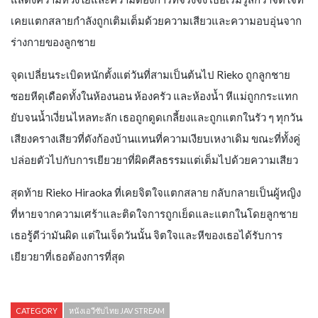
เคยแตกสลายกำลังถูกเติมเต็มด้วยความเสียวและความอบอุ่นจาก
ร่างกายของลูกชาย
จุดเปลี่ยนระเบิดหนักตั้งแต่วันที่สามเป็นต้นไป Rieko ถูกลูกชาย
ซอยหีดุเดือดทั้งในห้องนอน ห้องครัว และห้องน้ำ หีแม่ถูกกระแทก
ยับจนน้ำเงี่ยนไหลทะลัก เธอถูกดูดเกลี้ยงและถูกแตกในรัว ๆ ทุกวัน
เสียงครางเสียวที่ดังก้องบ้านแทนที่ความเงียบเหงาเดิม ขณะที่ทั้งคู่
ปล่อยตัวไปกับการเยียวยาที่ผิดศีลธรรมแต่เต็มไปด้วยความเสียว
สุดท้าย Rieko Hiraoka ที่เคยจิตใจแตกสลาย กลับกลายเป็นผู้หญิง
ที่หายจากความเศร้าและติดใจการถูกเย็ดและแตกในโดยลูกชาย
เธอรู้ดีว่ามันผิด แต่ในเจ็ดวันนั้น จิตใจและหีของเธอได้รับการ
เยียวยาที่เธอต้องการที่สุด
CATEGORY
หนังเอวีซับไทย JAV STREAM