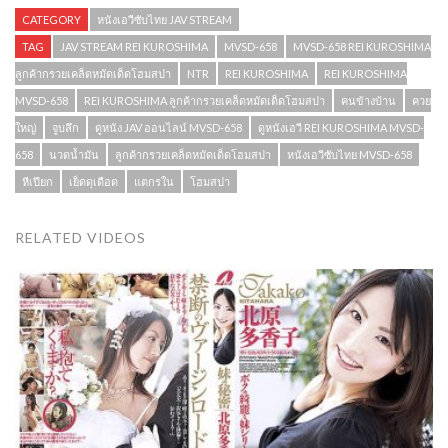
CATEGORY
หนังเอวีซับไทย JAV STREAM
TAG
JAV STREAM REI KUROSHIMA
MVSD-658
MVSD-658 REI KUROSHIMA
ลูกค้ากรวยเคล็ดหมัดเด็ดโฮมสปา
NTR
REI KUROSHIMA
REI KUROSHIMA
MVSD-658
REI KUROSHIMA ลูกค้ากรวยเคล็ดหมัดเด็ดโฮมสปา
คนข้างบ้าน
ควย
ใหญ่
จูบลึก
ดูหนัง JAV ออนไลน์ MVSD-658
ดูหนังเอวี REI KUROSHIMA MVSD-
658
นวดน้ำมัน
ลูกค้ากรวยเคล็ดหมัดเด็ดโฮมสปา
หนังเอวีซับไทย MVSD-658
หีเปียก
เย็ดดุเดือด
แตกรใน
โฮมสปา
RELATED VIDEOS