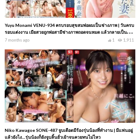
Yuyu Monami VENU-934 ครบรอบสุขสมพ่อผมเป็นช่างภาพ | วันครบ
รอบแต่งงาน เมียสวยถูกพ่อสามีช่างภาพถอดจนหมด แล้วกลายเป็นนู้ด
โมเดลให้ถ่ายแบบส่วนตัว…
7 months ago
1
1,911
Niko Kawagoe SONE-487 จูบเดือดมีร้องรุ่นน้องที่ทำงาน | มีแฟนอยู่
แล้วยังไง…รุ่นน้องก็ยังจูบลิ้นยั่วเย้าจนควยทนไม่ไหว