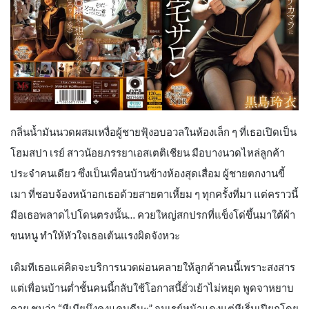
กลิ่นน้ำมันนวดผสมเหงื่อผู้ชายฟุ้งอบอวลในห้องเล็ก ๆ ที่เธอเปิดเป็น
โฮมสปา เรย์ สาวน้อยภรรยาเอสเตติเชียน มือบางนวดไหล่ลูกค้า
ประจำคนเดียว ซึ่งเป็นเพื่อนบ้านข้างห้องสุดเสื่อม ผู้ชายตกงานขี้
เมา ที่ชอบจ้องหน้าอกเธอด้วยสายตาเหี้ยม ๆ ทุกครั้งที่มา แต่คราวนี้
มือเธอพลาดไปโดนตรงนั้น… ควยใหญ่สกปรกที่แข็งโด่ขึ้นมาใต้ผ้า
ขนหนู ทำให้หัวใจเธอเต้นแรงผิดจังหวะ
เดิมทีเธอแค่คิดจะบริการนวดผ่อนคลายให้ลูกค้าคนนี้เพราะสงสาร
แต่เพื่อนบ้านต่ำชั้นคนนี้กลับใช้โอกาสนี้ยั่วเย้าไม่หยุด พูดจาหยาบ
คาย ชมว่า “หีเมียมึงคงแคบดีนะ” จนเรย์หน้าแดงแต่หีเริ่มเปียกโดย