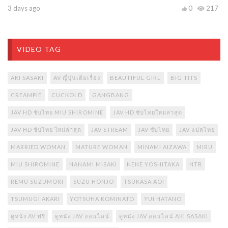
3 days ago
0
217
VIDEO TAG
AKI SASAKI
AV ญี่ปุ่นเต็มเรื่อง
BEAUTIFUL GIRL
BIG TITS
CREAMPIE
CUCKOLD
GANGBANG
JAV HD ซับไทย MIU SHIROMINE
JAV HD ซับไทยใหม่ล่าสุด
JAV HD ซับไทย ใหม่ล่าสุด
JAV STREAM
JAV ซับไทย
JAV แปลไทย
MARRIED WOMAN
MATURE WOMAN
MINAMI AIZAWA
MIRU
MIU SHIROMINE
NANAMI MISAKI
NENE YOSHITAKA
NTR
REMU SUZUMORI
SUZU HONJO
TSUKASA AOI
TSUMUGI AKARI
YOTSUHA KOMINATO
YUI HATANO
ดูหนัง AV ฟรี
ดูหนัง JAV ออนไลน์
ดูหนัง JAV ออนไลน์ AKI SASAKI