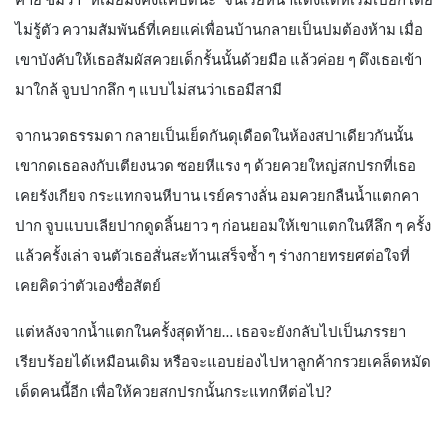
ไม่รู้ตัว ความสัมพันธ์ที่เคยแค่เพื่อนบ้านกลายเป็นปมต้องห้าม เมื่อ
เขาบังคับให้เธอสัมผัสควยเด็กรั้นนั้นด้วยมือ แล้วค่อย ๆ ดึงเธอเข้า
มาใกล้ จูบปากลึก ๆ แบบไม่สนว่าเธอมีสามี
จากนวดธรรมดา กลายเป็นเย็ดกันดุเดือดในห้องสปาเดียวกันนั้น
เขากดเธอลงกับเตียงนวด ซอยหีแรง ๆ ด้วยควยใหญ่สกปรกที่เธอ
เคยรังเกียจ กระแทกจนหีบาน เรย์ครางลั่น อมควยกลืนน้ำแตกคา
ปาก จูบแบบเลียปากดูดลิ้นยาว ๆ ก่อนยอมให้เขาแตกในหีลึก ๆ ครั้ง
แล้วครั้งเล่า จนตัวเธอสั่นสะท้านเสร็จซ้ำ ๆ ร่างกายทรยศต่อใจที่
เคยคิดว่าตัวเองซื่อสัตย์
แต่หลังจากน้ำแตกในครั้งสุดท้าย… เธอจะยังกลับไปเป็นภรรยา
เรียบร้อยได้เหมือนเดิม หรือจะแอบย่องไปหาลูกค้ากรวยเคล็ดหมัด
เด็ดคนนี้อีก เพื่อให้ควยสกปรกนั้นกระแทกหีต่อไป?