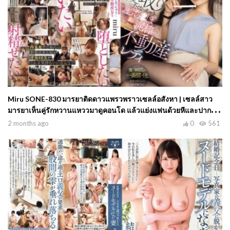
Miru SONE-830 มารยาติดดาวแพรวพราวเซลล์อสังหา | เซลล์สาว
มารยาเห็นคู่รักหวานแหววมาดูคอนโด แล้วแย่งแฟนด้วยหีและปากจน
ผู้ชายยอมทิ้งเมียใหม่
2 months ago
0
561