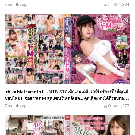
แล้วยอมจูบลึกซึ้งแตกในเต็มๆ…
5 months ago
2
1,394
Ichika Matsumoto HUNTB-317 เซ็กเฮธเดลี่เวอร์รี่บริการถึงที่คุณพี่
ชอบไหม | เจอสาวเด M สุดแซ่บในเดลิเฮล… คุณพี่จะทนได้กี่รอบก่อน
จะติดใจกลายเป็นลูกค้าประจำ?
7 months ago
0
1,277