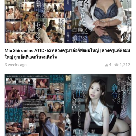
Miu Shiromine ATID-639 ลวงครูมาล่อก็พ่อผมใหญ่ | ลวงครูแต่พ่อผม
ใหญ่ ถูกเย็ดหีแตกในจนติดใจ
3 weeks ago
4
1,212