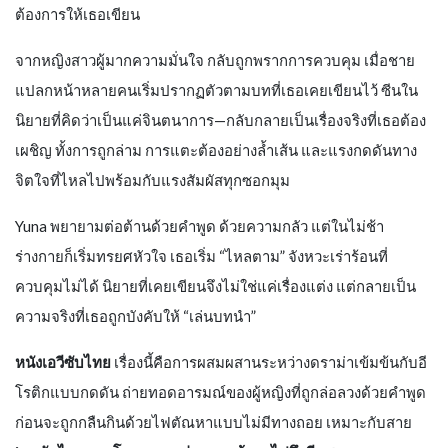
ต้องการให้เธอเขียน
จากหญิงสาวผู้มากความมั่นใจ กลับถูกพรากการควบคุม เมื่อชาย
แปลกหน้าหลายคนเริ่มปรากฏตัวตามบทที่เธอเคยเขียนไว้ ซีนใน
นิยายที่คิดว่าเป็นแค่จินตนาการ—กลับกลายเป็นเรื่องจริงที่เธอต้อง
เผชิญ ทั้งการถูกล่าม การแตะต้องอย่างล้ำเส้น และแรงกดดันทาง
จิตใจที่ไหลไปพร้อมกับแรงสัมผัสทุกซอกมุม
Yuna พยายามต่อต้านด้วยคำพูด ด้วยความกลัว แต่ในไม่ช้า
ร่างกายก็เริ่มทรยศหัวใจ เธอเริ่ม “ไหลตาม” จังหวะเร่าร้อนที่
ควบคุมไม่ได้ นิยายที่เคยเขียนจึงไม่ใช่แค่เรื่องแต่ง แต่กลายเป็น
ความจริงที่เธอถูกบังคับให้ “เล่นบทนำ”
หนังเอวีซับไทย
เรื่องนี้คือการผสมผสานระหว่างดราม่าเข้มข้นกับอี
โรติกแบบกดดัน ถ่ายทอดอารมณ์ของผู้หญิงที่ถูกล่อลวงด้วยคำพูด
ก่อนจะถูกกลืนกินด้วยไฟตัณหาแบบไม่มีทางถอย เหมาะกับสาย