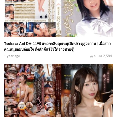
Tsukasa Aoi DV-1195 แหวกกลีบคุณหนูเปิดประตูสู่วงกาม | เมื่อสาว
คุณหนูยอมปล่อยใจ ทิ้งศักดิ์ศรีไว้ใต้ร่างชายชู้
1 year ago
4
2,584