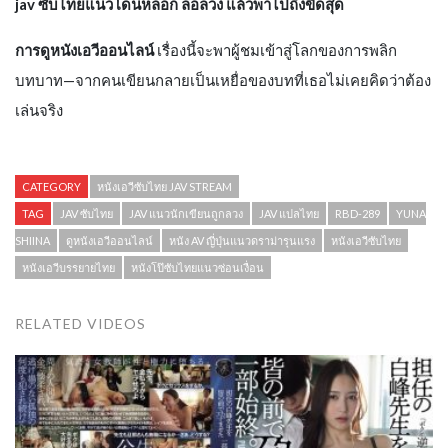
jav ซับไทยแนวโดนหลอก ล่อลวง แล้วพาไปถึงขีดสุด
การดูหนังเอวีออนไลน์
เรื่องนี้จะพาผู้ชมเข้าสู่โลกของการพลิก
บทบาท—จากคนเขียนกลายเป็นเหยื่อของบทที่เธอไม่เคยคิดว่าต้อง
เล่นจริง
CATEGORY
หนังเอวีซับไทย JAV STREAM
TAG
JAV ซับไทย
JAV แนวนักเขียนถูกลวง
JAV แปลไทย
RBD-289
YUNA
SHIINA
ดูหนังเอวีออนไลน์
หนัง AV ญี่ปุ่นแนวดราม่ารุนแรง
หนังเอวีซับไทย
หนังเอวีบรรยายไทย
หนังโป๊ซับไทยแนวซ่อนเงื่อน
RELATED VIDEOS