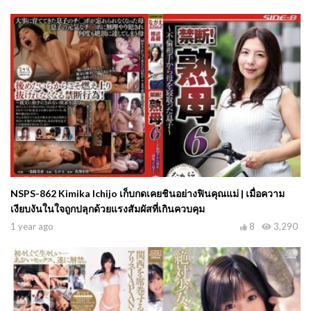
NSPS-862 Kimika Ichijo เก็บกดเคยชินอย่างฟินคุณแม่ | เมื่อความ
เงียบงันในใจถูกปลุกด้วยแรงสัมผัสที่เกินควบคุม
1 year ago
8
3,290