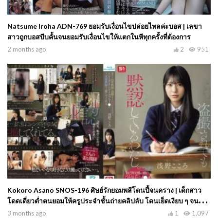
Natsume Iroha ADN-769 ยอมรับเงื่อนไขปล่อยไหลค่ะบอส | เลขา
สาวถูกบอสบีบคั้นจนยอมรับเงื่อนไขให้แตกในหีทุกครั้งที่ต้องการ
2 months ago
2
951
Kokoro Asano SNOS-196 ศิษย์รักยอมพลีโดนปี้จนคราง | เด็กสาว
โดดเดี่ยวต่ำตนยอมให้ครูประจำชั้นถ่ายคลิปลับ โดนเย็ดเงียบ ๆ จน
ครางเสียวในห้องสมุดและห้องพยาบาล
3 months ago
1
1,097