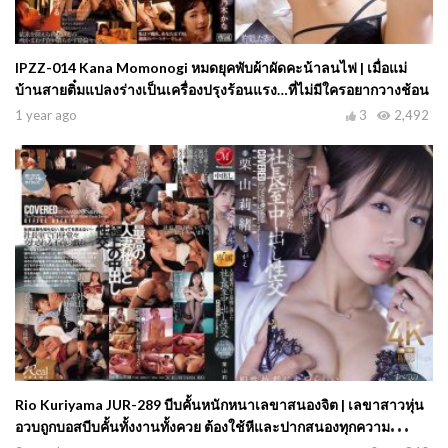
IPZZ-014 Kana Momonogi หมดยุคพับผ้าผัดคะน้าลนไฟ | เมื่อแม่
บ้านสายติ๋มแปลงร่างเป็นเครื่องปรุงร้อนแรง…ที่ไม่มีใครอยากวางช้อน
1 year ago
3
2,492
Rio Kuriyama JUR-289 บีบคั้นหนักหนาเลขาสนองจิต | เลขาสาวหุ่น
อวบถูกบอสบีบคั้นทั้งงานทั้งควย ต้องใช้หีและปากสนองทุกความ