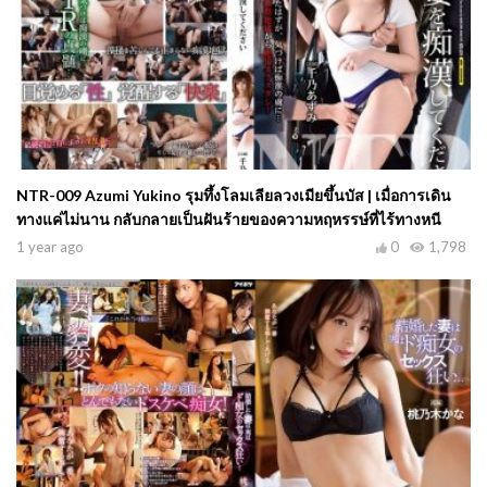
NTR-009 Azumi Yukino รุมทึ้งโลมเลียลวงเมียขึ้นบัส | เมื่อการเดิน
ทางแค่ไม่นาน กลับกลายเป็นฝันร้ายของความหฤหรรษ์ที่ไร้ทางหนี
1 year ago
0
1,798