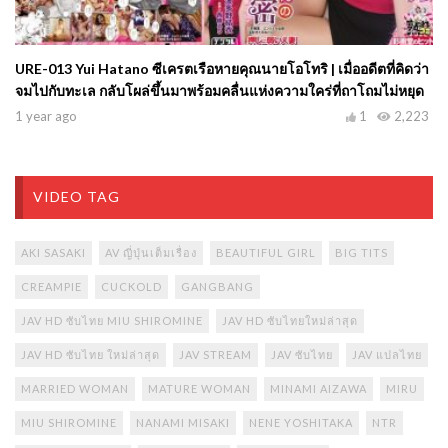
URE-013 Yui Hatano ซีเครตเรือหายคุณนายโอโทริ | เมื่ออดีตที่คิดว่า
จมไปกับทะเล กลับโผล่ขึ้นมาพร้อมคลื่นแห่งความใคร่ที่ถาโถมไม่หยุด
1 year ago
1
2,223
VIDEO TAG
AKI SASAKI
AV ญี่ปุ่นเต็มเรื่อง
BEAUTIFUL GIRL
BIG TITS
CREAMPIE
CUCKOLD
GANGBANG
JAV HD ซับไทย MIU SHIROMINE
JAV HD ซับไทยใหม่ล่าสุด
JAV HD ซับไทย ใหม่ล่าสุด
JAV STREAM
JAV ซับไทย
JAV แปลไทย
MARRIED WOMAN
MATURE WOMAN
MINAMI AIZAWA
MIRU
MIU SHIROMINE
NANAMI MISAKI
NENE YOSHITAKA
NTR