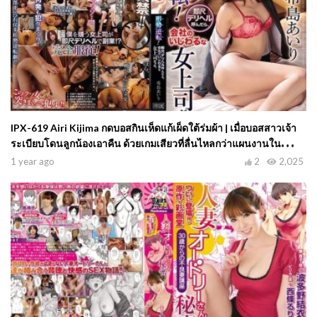
IPX-619 Airi Kijima กดบอสกินเห็ดแก้เผ็ดใต้ร่มผ้า | เมื่อบอสสาวเจ้า
ระเบียบโดนลูกน้องเอาคืน ด้วยเกมเสียวที่ลื่นไหลกว่าแผนงานใน
ออฟฟิศ
1 year ago
2
2,025