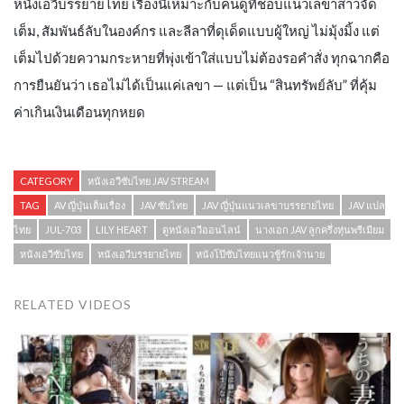
หนังเอวีบรรยายไทย เรื่องนี้เหมาะกับคนดูที่ชอบแนวเลขาสาวจัด
เต็ม, สัมพันธ์ลับในองค์กร และลีลาที่ดุเด็ดแบบผู้ใหญ่ ไม่มุ้งมิ้ง แต่
เต็มไปด้วยความกระหายที่พุ่งเข้าใส่แบบไม่ต้องรอคำสั่ง ทุกฉากคือ
การยืนยันว่า เธอไม่ได้เป็นแค่เลขา — แต่เป็น “สินทรัพย์ลับ” ที่คุ้ม
ค่าเกินเงินเดือนทุกหยด
CATEGORY
หนังเอวีซับไทย JAV STREAM
TAG
AV ญี่ปุ่นเต็มเรื่อง
JAV ซับไทย
JAV ญี่ปุ่นแนวเลขาบรรยายไทย
JAV แปล
ไทย
JUL-703
LILY HEART
ดูหนังเอวีออนไลน์
นางเอก JAV ลูกครึ่งหุ่นพรีเมียม
หนังเอวีซับไทย
หนังเอวีบรรยายไทย
หนังโป๊ซับไทยแนวชู้รักเจ้านาย
RELATED VIDEOS