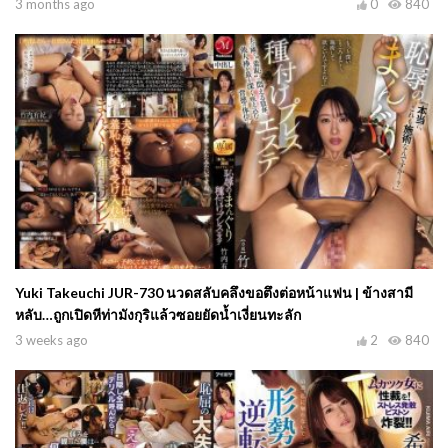
ต้องการแบบไม่ยั้ง
3 months ago
0
840
Yuki Takeuchi JUR-730 นวดสลับคลึงขอตึงต่อหน้าแฟน | ข้างสามี
หลับ…ถูกเปิดหีท่ามังกุริแล้วซอยยัดน้ำเงี่ยนทะลัก
3 weeks ago
2
840