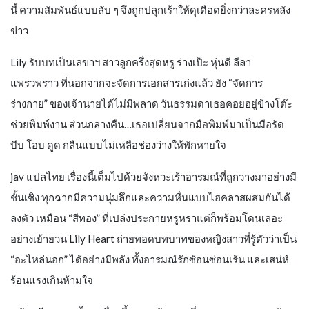
นี้ ความสัมพันธ์แบบลับ ๆ จึงถูกปลุกเร้าให้ดุเดือดยิ่งกว่าละครหลัง
ข่าว
Lily รับบทเป็นเลขาฯ สาวลูกครึ่งสุดหรู ร่างเป๊ะ หุ่นดี ลีลา
แพรวพราว ที่นอกจากจะจัดการเอกสารเก่งแล้ว ยัง “จัดการ
ร่างกาย” ของเจ้านายได้ไม่มีพลาด วันธรรมดาเธอคอยอยู่ข้างโต๊ะ
ช่วยพิมพ์งาน ส่วนกลางคืน…เธอเปลี่ยนจากมือพิมพ์มาเป็นมือรัด
บีบ โอบ ดูด กลืนแบบไม่เหลือช่องว่างให้พักหายใจ
jav แปลไทย เรื่องนี้เต็มไปด้วยจังหวะเร้าอารมณ์ที่ถูกวางมาอย่างมี
ชั้นเชิง ทุกฉากมีความนุ่มลึกและความหื่นแบบไฮคลาสผสมกันได้
ลงตัว เหมือน “สีทอง” ที่เปล่งประกายหรูหราแต่ก็พร้อมโดนเลอะ
อย่างเย้ายวน Lily Heart ถ่ายทอดบทบาทของหญิงสาวที่รู้ตัวว่าเป็น
“อะไหล่นอก” ได้อย่างมีพลัง ทั้งอารมณ์รักซ้อนซ่อนเร้น และเสน่ห์
ร้อนแรงเกินห้ามใจ