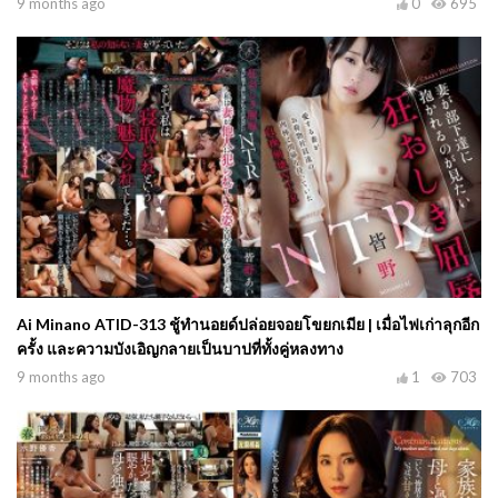
9 months ago
0
695
Ai Minano ATID-313 ชู้ทำนอยด์ปล่อยจอยโขยกเมีย | เมื่อไฟเก่าลุกอีก
ครั้ง และความบังเอิญกลายเป็นบาปที่ทั้งคู่หลงทาง
9 months ago
1
703