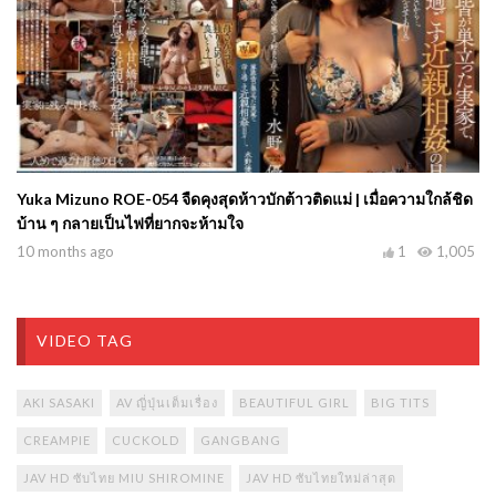
Yuka Mizuno ROE-054 จืดคุงสุดห้าวบักต้าวติดแม่ | เมื่อความใกล้ชิด
บ้าน ๆ กลายเป็นไฟที่ยากจะห้ามใจ
10 months ago
1
1,005
VIDEO TAG
AKI SASAKI
AV ญี่ปุ่นเต็มเรื่อง
BEAUTIFUL GIRL
BIG TITS
CREAMPIE
CUCKOLD
GANGBANG
JAV HD ซับไทย MIU SHIROMINE
JAV HD ซับไทยใหม่ล่าสุด