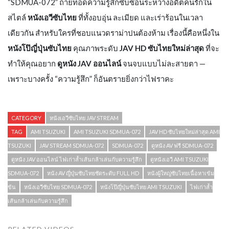
“SDMUA-072” ถ่ายทอดความรู้สึกซับซ้อนระหว่างอดีตคนรักใน
สไตล์
หนังเอวีซับไทย
ที่ทั้งอบอุ่น ละเมียด และเร่าร้อนในเวลา
เดียวกัน สำหรับใครที่ชอบแนวดราม่าปนต้องห้าม เรื่องนี้คือหนึ่งใน
หนังโป๊ญี่ปุ่นซับไทย
คุณภาพระดับ
JAV HD ซับไทยใหม่ล่าสุด
ที่จะ
ทำให้คุณอยาก
ดูหนัง JAV ออนไลน์
จนจบแบบไม่ละสายตา —
เพราะบางครั้ง “ความรู้สึก” ก็อันตรายยิ่งกว่าไฟราคะ
CATEGORY
หนังเอวีซับไทย JAV STREAM
TAG
AMI TSUZUKI
AMI TSUZUKI SDMUA-072
JAV HD ซับไทยใหม่ล่าสุด AMI
TSUZUKI
JAV STREAM SDMUA-072
SDMUA-072
ดูหนัง AV ฟรี SDMUA-072
ดูหนัง JAV ออนไลน์ ไฟเก่าล้ำเส้นกล้าเล่นกับความรู้สึก
ดูหนังเอวี AMI TSUZUKI
SDMUA-072
หนัง AV ญี่ปุ่นซับไทยชัดระดับ FULL HD
หนังผู้ใหญ่ซับไทยเนื้อหาเข้ม
ข้น
หนังเอวีซับไทย SDMUA-072
หนังโป๊ญี่ปุ่นซับไทย AMI TSUZUKI
ไฟเก่าล้ำ
เส้นกล้าเล่นกับความรู้สึก