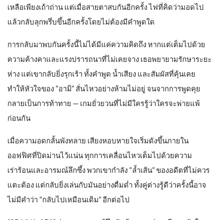
เหลือเพียงเถ้าถ่าน แต่เมื่อสายตาสบกันอีกครั้ง ไฟที่คิดว่ามอดไป
แล้วกลับลุกพรึ่บขึ้นอีกครั้งโดยไม่ต้องมีคำพูดใด
การกลับมาพบกันครั้งนี้ไม่ได้มีแค่ความคิดถึง หากแต่เต็มไปด้วย
ความค้างคาและแรงปรารถนาที่ไม่เคยจาง เธอพยายามรักษาระยะ
ห่าง แต่เขากลับยิ่งรุกเร้า ทั้งคำพูด น้ำเสียง และสัมผัสที่คุ้นเคย
ทำให้หัวใจของ “อามิ” สั่นไหวอย่างห้ามไม่อยู่ จนจากการพูดคุย
กลายเป็นการท้าทาย — เกมยั่วยวนที่ไม่มีใครรู้ว่าใครจะพ่ายแพ้
ก่อนกัน
เมื่อความอดกลั้นพังทลาย เสียงหอบหายใจเริ่มดังขึ้นภายใน
ออฟฟิศที่ปิดม่านไว้แน่น ทุกการเคลื่อนไหวเต็มไปด้วยความ
เร่าร้อนและอารมณ์ลึกซึ้ง พวกเขากำลัง “ล้ำเส้น” ของอดีตที่ไม่ควร
แตะต้อง แต่กลับยิ่งเล่นกับมันอย่างดื่มด่ำ ทั้งคู่ต่างรู้ดีว่าครั้งนี้อาจ
ไม่มีคำว่า “กลับไปเหมือนเดิม” อีกต่อไป