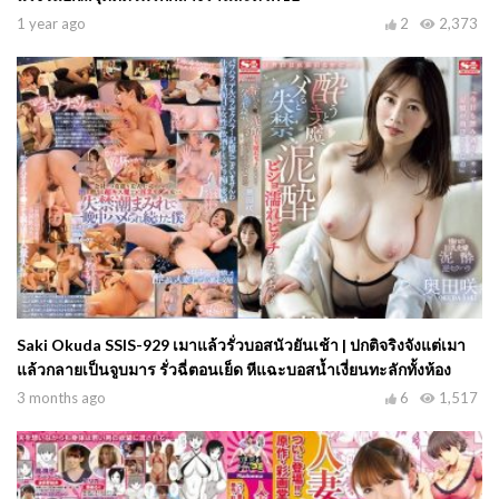
1 year ago
2
2,373
Saki Okuda SSIS-929 เมาแล้วรั่วบอสนัวยันเช้า | ปกติจริงจังแต่เมา
แล้วกลายเป็นจูบมาร รั่วฉี่ตอนเย็ด หีแฉะบอสน้ำเงี่ยนทะลักทั้งห้อง
3 months ago
6
1,517