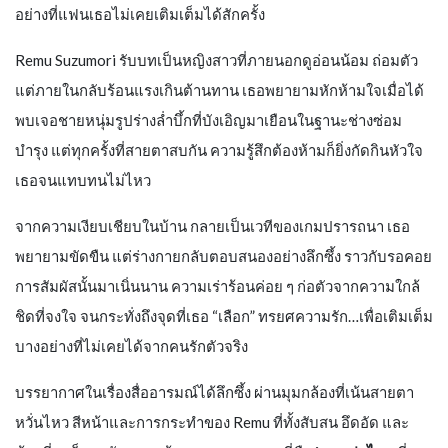
อย่างที่แฟนเธอไม่เคยเติมเต็มได้สักครั้ง
Remu Suzumori รับบทเป็นหญิงสาวที่ภายนอกดูอ่อนน้อม ถ่อมตัว
แต่ภายในกลับร้อนแรงเกินต้านทาน เธอพยายามหักห้ามใจเมื่อได้
พบเจอชายหนุ่มรูปร่างล่ำบึ้กที่บังเอิญมาเยือนในฐานะช่างซ่อม
บำรุง แต่ทุกครั้งที่สายตาสบกัน ความรู้สึกต้องห้ามก็ยิ่งกัดกินหัวใจ
เธอจนแทบทนไม่ไหว
จากความเงียบเชียบในบ้าน กลายเป็นเวทีของเกมปรารถนา เธอ
พยายามขัดขืน แต่ร่างกายกลับตอบสนองอย่างลึกซึ้ง ราวกับรอคอย
การสัมผัสนั้นมาเนิ่นนาน ความเร่าร้อนค่อย ๆ ก่อตัวจากความใกล้
ชิดที่จงใจ จนกระทั่งถึงจุดที่เธอ “เลือก” ทรยศความรัก…เพื่อเติมเต็ม
บางอย่างที่ไม่เคยได้จากคนรักตัวจริง
บรรยากาศในเรื่องสื่ออารมณ์ได้ลึกซึ้ง ผ่านมุมกล้องที่เน้นสายตา
หวั่นไหว สีหน้าและการกระทำของ Remu ที่ทั้งสับสน อึดอัด และ