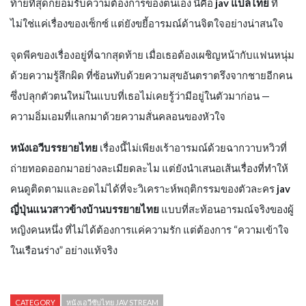
ท้ายที่สุดก็ยอมรับความต้องการของตนเอง นี่คือ
jav แปลไทย
ที่
ไม่ใช่แค่เรื่องของเซ็กซ์ แต่ยังขยี้อารมณ์ด้านจิตใจอย่างน่าสนใจ
จุดพีคของเรื่องอยู่ที่ฉากสุดท้าย เมื่อเธอต้องเผชิญหน้ากับแฟนหนุ่ม
ด้วยความรู้สึกผิด ที่ซ้อนทับด้วยความสุขอันตราตรึงจากชายอีกคน
ซึ่งปลุกตัวตนใหม่ในแบบที่เธอไม่เคยรู้ว่ามีอยู่ในตัวมาก่อน —
ความอิ่มเอมที่แลกมาด้วยความสั่นคลอนของหัวใจ
หนังเอวีบรรยายไทย
เรื่องนี้ไม่เพียงเร้าอารมณ์ด้วยฉากวาบหวิวที่
ถ่ายทอดออกมาอย่างละเมียดละไม แต่ยังนำเสนอเส้นเรื่องที่ทำให้
คนดูติดตามและอดไม่ได้ที่จะวิเคราะห์พฤติกรรมของตัวละคร
jav
ญี่ปุ่นแนวสาวข้างบ้านบรรยายไทย
แบบที่สะท้อนอารมณ์จริงของผู้
หญิงคนหนึ่ง ที่ไม่ได้ต้องการแค่ความรัก แต่ต้องการ “ความเข้าใจ
ในเรือนร่าง” อย่างแท้จริง
CATEGORY
หนังเอวีซับไทย JAV STREAM