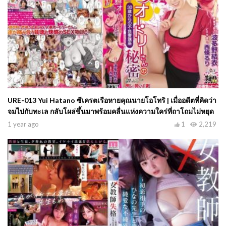
URE-013 Yui Hatano ซีเครตเรือหายคุณนายโอโทริ | เมื่ออดีตที่คิดว่า
จมไปกับทะเล กลับโผล่ขึ้นมาพร้อมคลื่นแห่งความใคร่ที่ถาโถมไม่หยุด
1 year ago
1
2,219