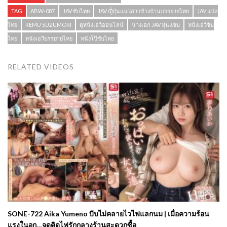
TAG
ABW-087
JAV ซับไทย
JAV ญี่ปุ่นแนวสาวข้างบ้านบรรยายไทย
JAV แปล
ไทย
REMU SUZUMORI
ดูหนังเอวีออนไลน์
นางเอก JAV หุ่นแซ่บ
หนังเอวีซับ
ไทย
หนังเอวีบรรยายไทย
หนังโป๊ซับไทย
RELATED VIDEOS
SONE-722 Aika Yumeno บีบไม่คลายไวไฟแลกนม | เมื่อความร้อน
แรงในอก…จุดติดไฟรักกลางร้านสะดวกซื้อ